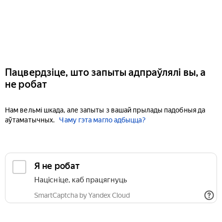
Пацвердзіце, што запыты адпраўлялі вы, а
не робат
Нам вельмі шкада, але запыты з вашай прылады падобныя да
аўтаматычных.
Чаму гэта магло адбыцца?
Я не робат
Націсніце, каб працягнуць
SmartCaptcha by Yandex Cloud