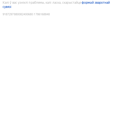
Калі ў вас узніклі праблемы, калі ласка, скарыстайце
формай зваротнай
сувязі
9187297880082400680
:
1786168848