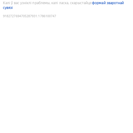
Калі ў вас узніклі праблемы, калі ласка, скарыстайце
формай зваротнай
сувязі
9182727694705287931
:
1786100747