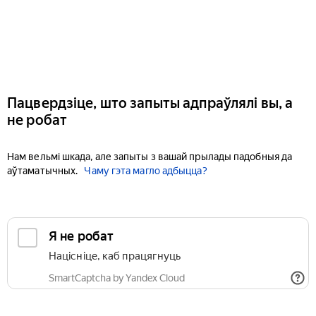
Пацвердзіце, што запыты адпраўлялі вы, а
не робат
Нам вельмі шкада, але запыты з вашай прылады падобныя да
аўтаматычных.
Чаму гэта магло адбыцца?
Я не робат
Націсніце, каб працягнуць
SmartCaptcha by Yandex Cloud