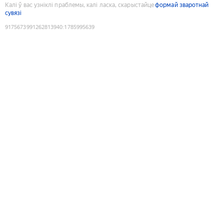
Калі ў вас узніклі праблемы, калі ласка, скарыстайце
формай зваротнай
сувязі
9175673991262813940
:
1785995639