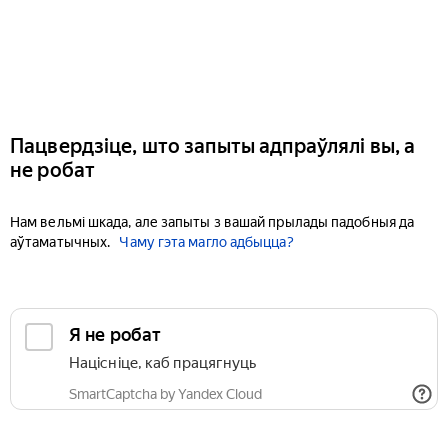
Пацвердзіце, што запыты адпраўлялі вы, а
не робат
Нам вельмі шкада, але запыты з вашай прылады падобныя да
аўтаматычных.
Чаму гэта магло адбыцца?
Я не робат
Націсніце, каб працягнуць
SmartCaptcha by Yandex Cloud