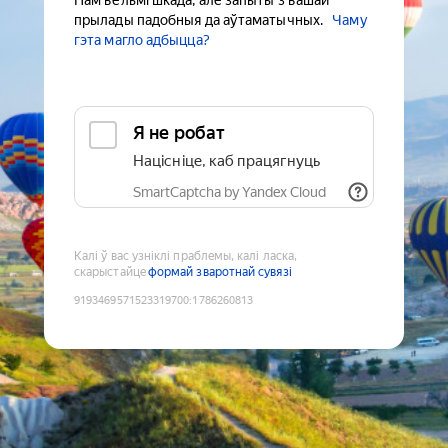
Нам вельмі шкада, але запыты з вашай
прылады падобныя да аўтаматычных.
Чаму
гэта магло адбыцца?
Я не робат
Націсніце, каб працягнуць
SmartCaptcha by Yandex Cloud
Калі ў вас узніклі праблемы, калі ласка,
скарыстайце
формай зваротнай сувязі
9193469571523319700
:
1786260813