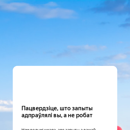
Пацвердзіце, што запыты
адпраўлялі вы, а не робат