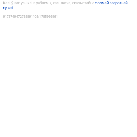
Калі ў вас узніклі праблемы, калі ласка, скарыстайце
формай зваротнай
сувязі
9173749472788891108
:
1785966961