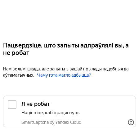
Пацвердзіце, што запыты адпраўлялі вы, а
не робат
Нам вельмі шкада, але запыты з вашай прылады падобныя да
аўтаматычных.
Чаму гэта магло адбыцца?
Я не робат
Націсніце, каб працягнуць
SmartCaptcha by Yandex Cloud