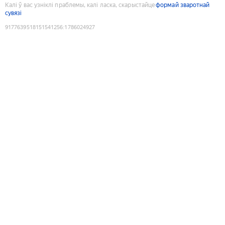
Калі ў вас узніклі праблемы, калі ласка, скарыстайце
формай зваротнай
сувязі
9177639518151541256
:
1786024927