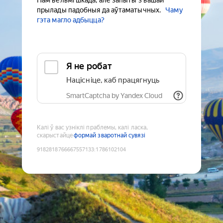
Нам вельмі шкада, але запыты з вашай
прылады падобныя да аўтаматычных.
Чаму
гэта магло адбыцца?
Я не робат
Націсніце, каб працягнуць
SmartCaptcha by Yandex Cloud
Калі ў вас узніклі праблемы, калі ласка,
скарыстайце
формай зваротнай сувязі
9182818766667557133
:
1786102104