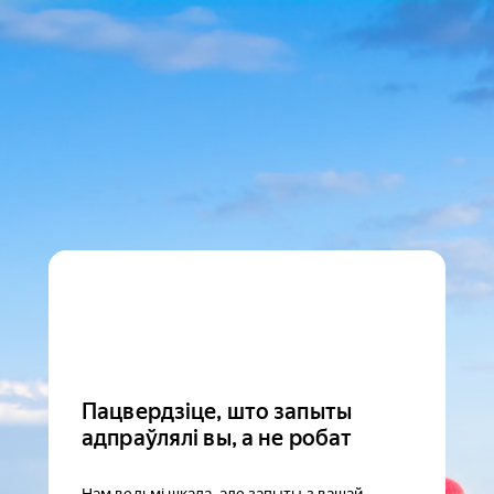
Пацвердзіце, што запыты
адпраўлялі вы, а не робат