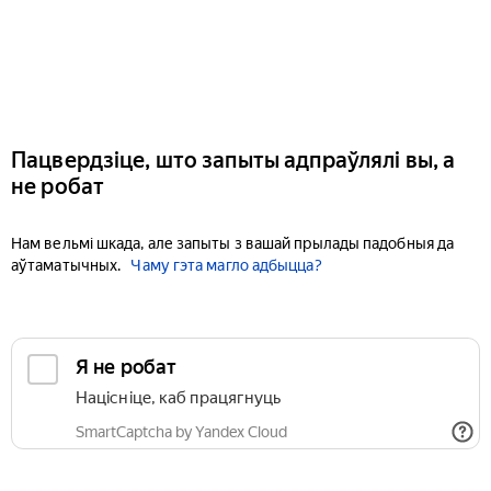
Пацвердзіце, што запыты адпраўлялі вы, а
не робат
Нам вельмі шкада, але запыты з вашай прылады падобныя да
аўтаматычных.
Чаму гэта магло адбыцца?
Я не робат
Націсніце, каб працягнуць
SmartCaptcha by Yandex Cloud