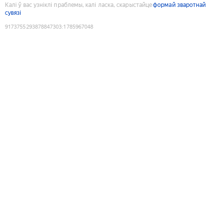
Калі ў вас узніклі праблемы, калі ласка, скарыстайце
формай зваротнай
сувязі
9173755293878847303
:
1785967048