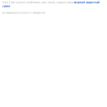
Калі ў вас узніклі праблемы, калі ласка, скарыстайце
формай зваротнай
сувязі
9174968947217215417
:
1785985133