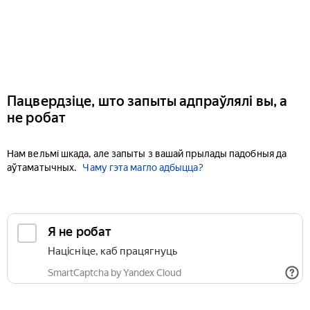
Пацвердзіце, што запыты адпраўлялі вы, а
не робат
Нам вельмі шкада, але запыты з вашай прылады падобныя да
аўтаматычных.
Чаму гэта магло адбыцца?
Я не робат
Націсніце, каб працягнуць
SmartCaptcha by Yandex Cloud