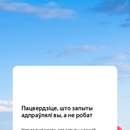
Пацвердзіце, што запыты
адпраўлялі вы, а не робат