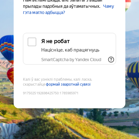
Нам вельмі шкада, але запыты з вашай
прылады падобныя да аўтаматычных.
Чаму
гэта магло адбыцца?
Я не робат
Націсніце, каб працягнуць
SmartCaptcha by Yandex Cloud
Калі ў вас узніклі праблемы, калі ласка,
скарыстайце
формай зваротнай сувязі
9175025192698425750
:
1785985971