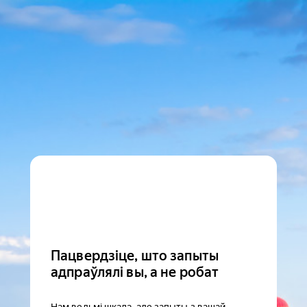
Пацвердзіце, што запыты
адпраўлялі вы, а не робат