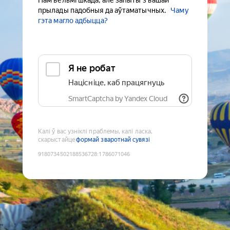
Нам вельмі шкада, але запыты з вашай
прылады падобныя да аўтаматычных.
Чаму
гэта магло адбыцца?
Я не робат
Націсніце, каб працягнуць
SmartCaptcha by Yandex Cloud
Калі ў вас узніклі праблемы, калі ласка,
скарыстайце
формай зваротнай сувязі
9180734502188536728
:
1786071046