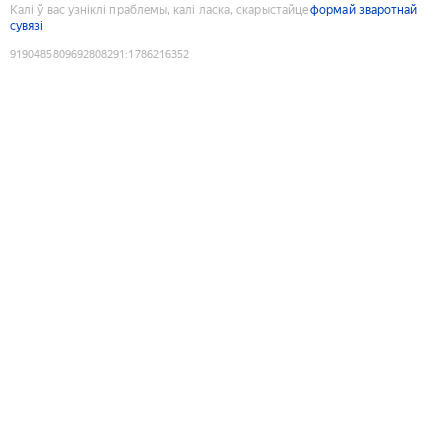
Калі ў вас узніклі праблемы, калі ласка, скарыстайце
формай зваротнай
сувязі
9190485809692808291
:
1786216352