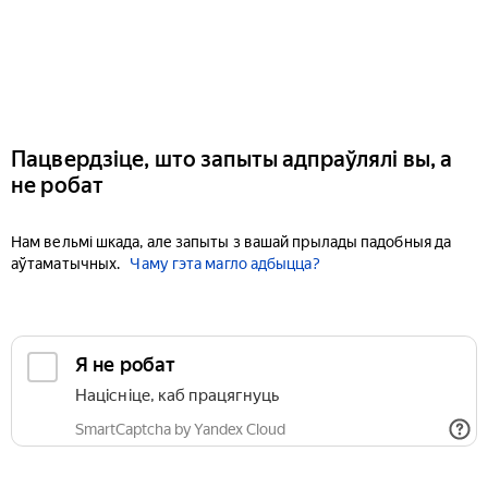
Пацвердзіце, што запыты адпраўлялі вы, а
не робат
Нам вельмі шкада, але запыты з вашай прылады падобныя да
аўтаматычных.
Чаму гэта магло адбыцца?
Я не робат
Націсніце, каб працягнуць
SmartCaptcha by Yandex Cloud