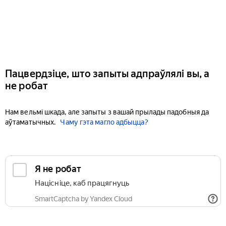
Пацвердзіце, што запыты адпраўлялі вы, а
не робат
Нам вельмі шкада, але запыты з вашай прылады падобныя да
аўтаматычных.
Чаму гэта магло адбыцца?
Я не робат
Націсніце, каб працягнуць
SmartCaptcha by Yandex Cloud