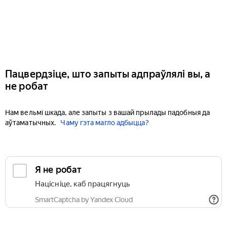
Пацвердзіце, што запыты адпраўлялі вы, а
не робат
Нам вельмі шкада, але запыты з вашай прылады падобныя да
аўтаматычных.
Чаму гэта магло адбыцца?
Я не робат
Націсніце, каб працягнуць
SmartCaptcha by Yandex Cloud