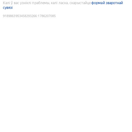
Калі ў вас узніклі праблемы, калі ласка, скарыстайце
формай зваротнай
сувязі
9189863953458293266
:
1786207085