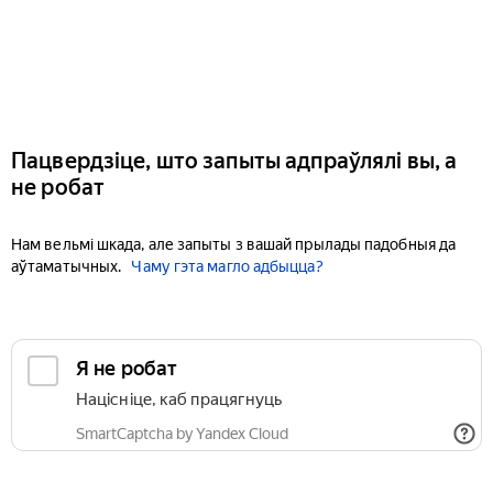
Пацвердзіце, што запыты адпраўлялі вы, а
не робат
Нам вельмі шкада, але запыты з вашай прылады падобныя да
аўтаматычных.
Чаму гэта магло адбыцца?
Я не робат
Націсніце, каб працягнуць
SmartCaptcha by Yandex Cloud