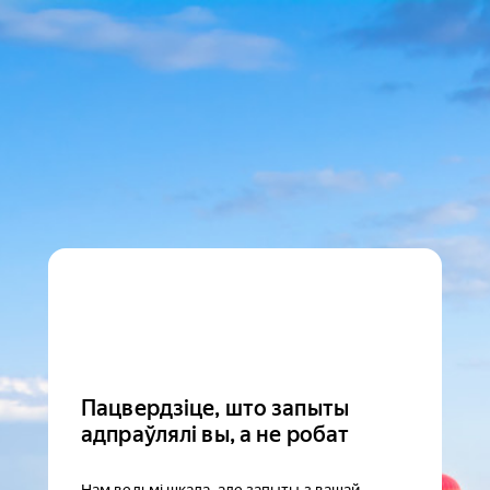
Пацвердзіце, што запыты
адпраўлялі вы, а не робат