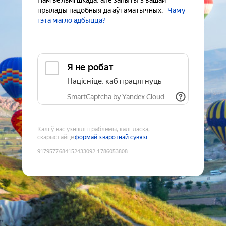
Нам вельмі шкада, але запыты з вашай
прылады падобныя да аўтаматычных.
Чаму
гэта магло адбыцца?
Я не робат
Націсніце, каб працягнуць
SmartCaptcha by Yandex Cloud
Калі ў вас узніклі праблемы, калі ласка,
скарыстайце
формай зваротнай сувязі
9179577684152433092
:
1786053808