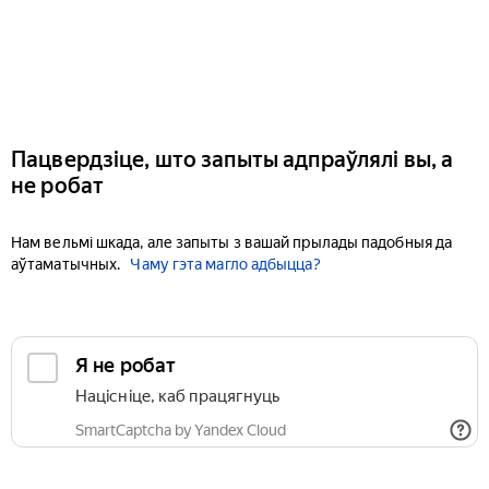
Пацвердзіце, што запыты адпраўлялі вы, а
не робат
Нам вельмі шкада, але запыты з вашай прылады падобныя да
аўтаматычных.
Чаму гэта магло адбыцца?
Я не робат
Націсніце, каб працягнуць
SmartCaptcha by Yandex Cloud