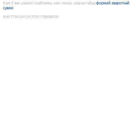
Калі ў вас узніклі праблемы, калі ласка, скарыстайце
формай зваротнай
сувязі
9181773612012313733
:
1786086530