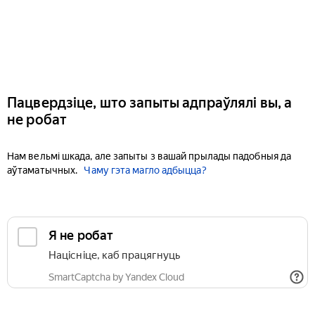
Пацвердзіце, што запыты адпраўлялі вы, а
не робат
Нам вельмі шкада, але запыты з вашай прылады падобныя да
аўтаматычных.
Чаму гэта магло адбыцца?
Я не робат
Націсніце, каб працягнуць
SmartCaptcha by Yandex Cloud