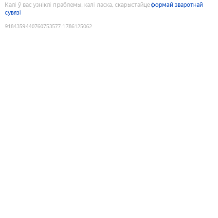
Калі ў вас узніклі праблемы, калі ласка, скарыстайце
формай зваротнай
сувязі
9184359440760753577
:
1786125062