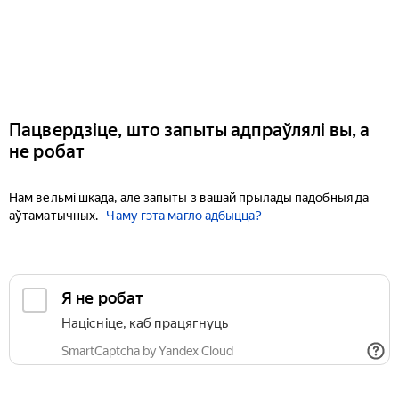
Пацвердзіце, што запыты адпраўлялі вы, а
не робат
Нам вельмі шкада, але запыты з вашай прылады падобныя да
аўтаматычных.
Чаму гэта магло адбыцца?
Я не робат
Націсніце, каб працягнуць
SmartCaptcha by Yandex Cloud