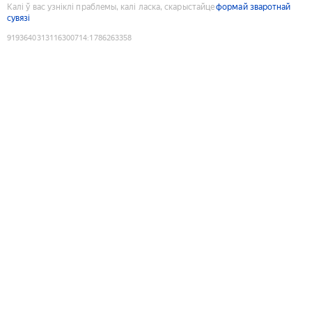
Калі ў вас узніклі праблемы, калі ласка, скарыстайце
формай зваротнай
сувязі
9193640313116300714
:
1786263358