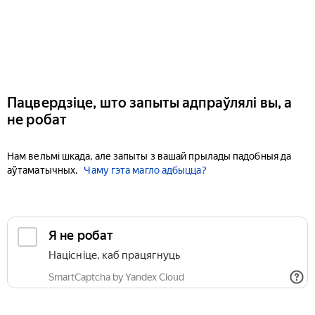
Пацвердзіце, што запыты адпраўлялі вы, а
не робат
Нам вельмі шкада, але запыты з вашай прылады падобныя да
аўтаматычных.
Чаму гэта магло адбыцца?
Я не робат
Націсніце, каб працягнуць
SmartCaptcha by Yandex Cloud