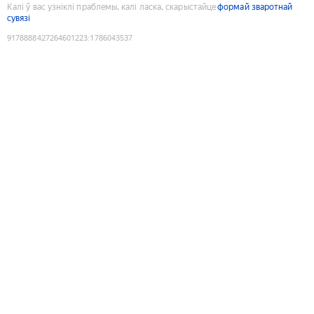
Калі ў вас узніклі праблемы, калі ласка, скарыстайце
формай зваротнай
сувязі
9178888427264601223
:
1786043537