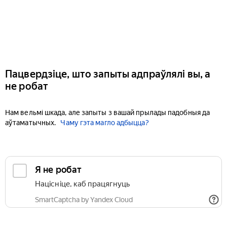
Пацвердзіце, што запыты адпраўлялі вы, а
не робат
Нам вельмі шкада, але запыты з вашай прылады падобныя да
аўтаматычных.
Чаму гэта магло адбыцца?
Я не робат
Націсніце, каб працягнуць
SmartCaptcha by Yandex Cloud