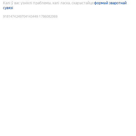
Калі ў вас узніклі праблемы, калі ласка, скарыстайце
формай зваротнай
сувязі
9181474249704143449
:
1786082069