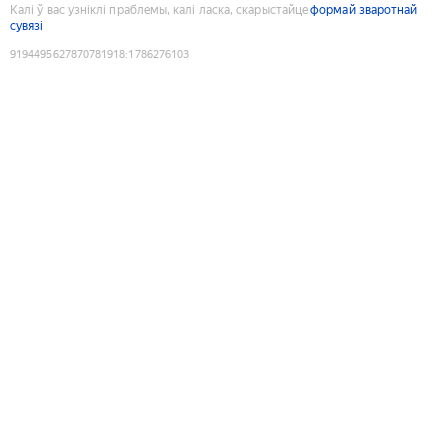
Калі ў вас узніклі праблемы, калі ласка, скарыстайце
формай зваротнай
сувязі
9194495627870781918
:
1786276103