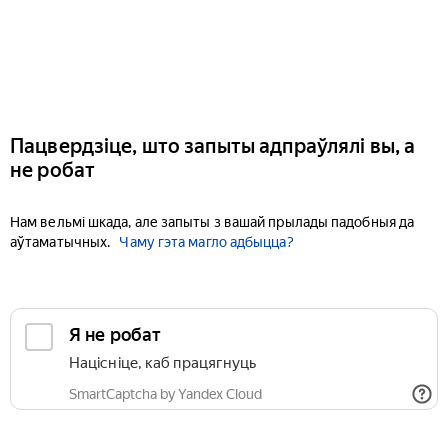
Пацвердзіце, што запыты адпраўлялі вы, а
не робат
Нам вельмі шкада, але запыты з вашай прылады падобныя да
аўтаматычных.
Чаму гэта магло адбыцца?
Я не робат
Націсніце, каб працягнуць
SmartCaptcha by Yandex Cloud