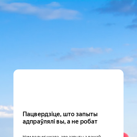
Пацвердзіце, што запыты
адпраўлялі вы, а не робат