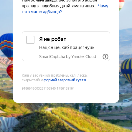
Нам вельмі шкада, але запыты з вашай
прылады падобныя да аўтаматычных.
Чаму
гэта магло адбыцца?
Я не робат
Націсніце, каб працягнуць
SmartCaptcha by Yandex Cloud
Калі ў вас узніклі праблемы, калі ласка,
скарыстайце
формай зваротнай сувязі
9186648003281105940
:
1786159164