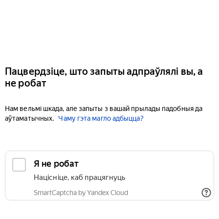
Пацвердзіце, што запыты адпраўлялі вы, а
не робат
Нам вельмі шкада, але запыты з вашай прылады падобныя да
аўтаматычных.
Чаму гэта магло адбыцца?
Я не робат
Націсніце, каб працягнуць
SmartCaptcha by Yandex Cloud