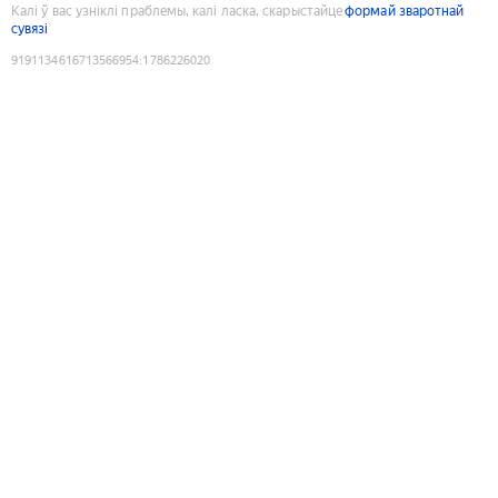
Калі ў вас узніклі праблемы, калі ласка, скарыстайце
формай зваротнай
сувязі
9191134616713566954
:
1786226020