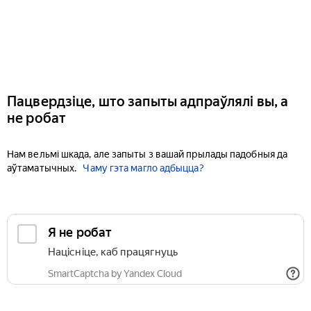
Пацвердзіце, што запыты адпраўлялі вы, а
не робат
Нам вельмі шкада, але запыты з вашай прылады падобныя да
аўтаматычных.
Чаму гэта магло адбыцца?
Я не робат
Націсніце, каб працягнуць
SmartCaptcha by Yandex Cloud