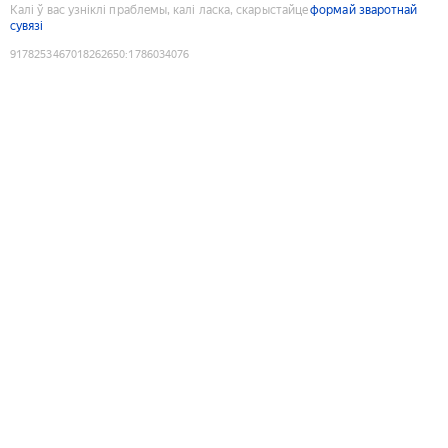
Калі ў вас узніклі праблемы, калі ласка, скарыстайце
формай зваротнай
сувязі
9178253467018262650
:
1786034076