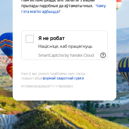
Нам вельмі шкада, але запыты з вашай
прылады падобныя да аўтаматычных.
Чаму
гэта магло адбыцца?
Я не робат
Націсніце, каб працягнуць
SmartCaptcha by Yandex Cloud
Калі ў вас узніклі праблемы, калі ласка,
скарыстайце
формай зваротнай сувязі
9179990063828629717
:
1786059953