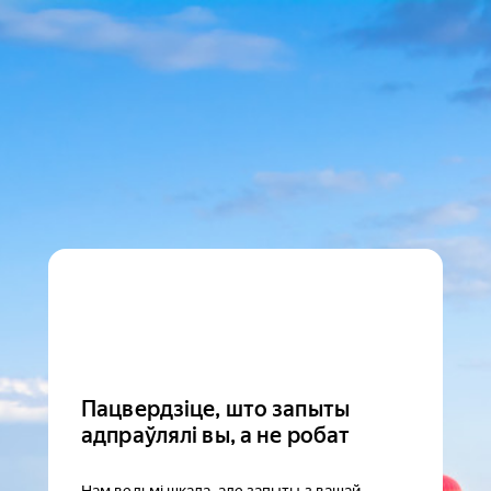
Пацвердзіце, што запыты
адпраўлялі вы, а не робат