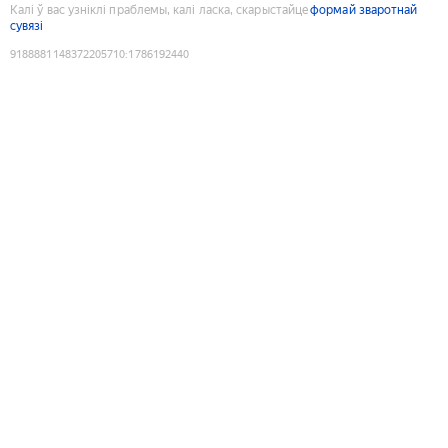
Калі ў вас узніклі праблемы, калі ласка, скарыстайце
формай зваротнай
сувязі
9188881148372205710
:
1786192440