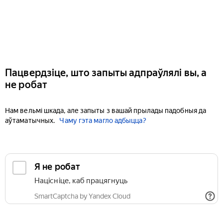
Пацвердзіце, што запыты адпраўлялі вы, а
не робат
Нам вельмі шкада, але запыты з вашай прылады падобныя да
аўтаматычных.
Чаму гэта магло адбыцца?
Я не робат
Націсніце, каб працягнуць
SmartCaptcha by Yandex Cloud