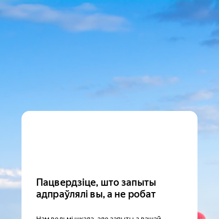
Пацвердзіце, што запыты
адпраўлялі вы, а не робат