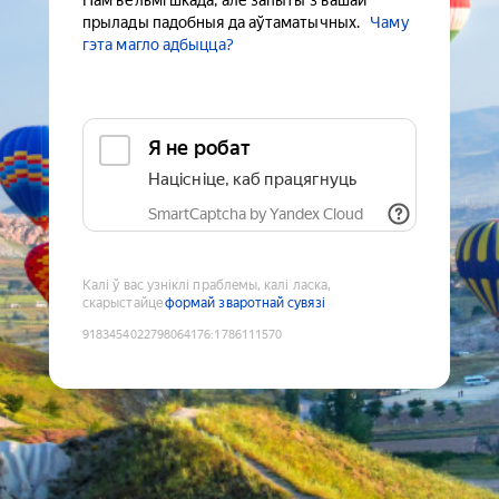
Нам вельмі шкада, але запыты з вашай
прылады падобныя да аўтаматычных.
Чаму
гэта магло адбыцца?
Я не робат
Націсніце, каб працягнуць
SmartCaptcha by Yandex Cloud
Калі ў вас узніклі праблемы, калі ласка,
скарыстайце
формай зваротнай сувязі
9183454022798064176
:
1786111570