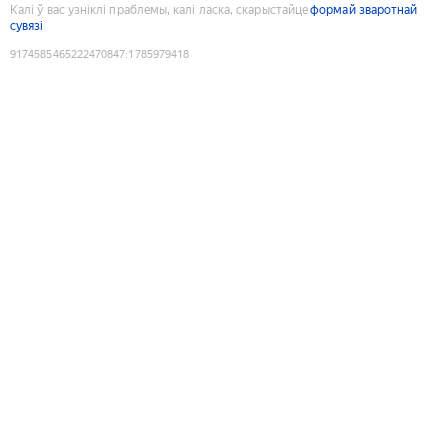
Калі ў вас узніклі праблемы, калі ласка, скарыстайце
формай зваротнай
сувязі
9174585465222470847
:
1785979418