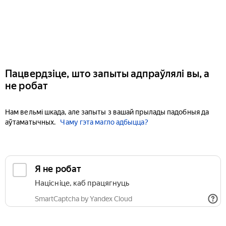
Пацвердзіце, што запыты адпраўлялі вы, а
не робат
Нам вельмі шкада, але запыты з вашай прылады падобныя да
аўтаматычных.
Чаму гэта магло адбыцца?
Я не робат
Націсніце, каб працягнуць
SmartCaptcha by Yandex Cloud