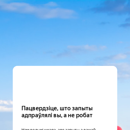
Пацвердзіце, што запыты
адпраўлялі вы, а не робат