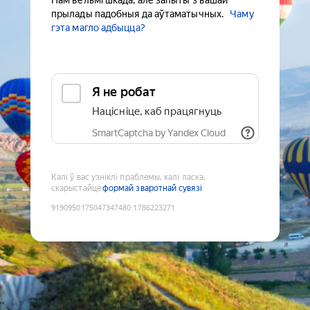
Нам вельмі шкада, але запыты з вашай
прылады падобныя да аўтаматычных.
Чаму
гэта магло адбыцца?
Я не робат
Націсніце, каб працягнуць
SmartCaptcha by Yandex Cloud
Калі ў вас узніклі праблемы, калі ласка,
скарыстайце
формай зваротнай сувязі
9190950175047347480
:
1786223271