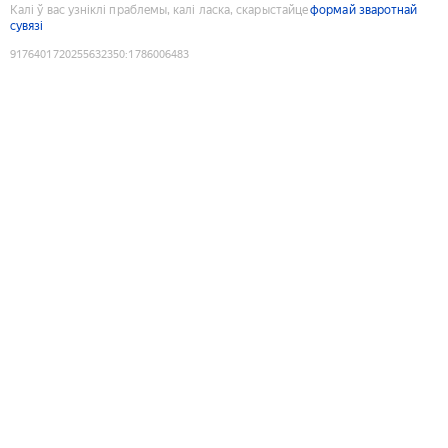
Калі ў вас узніклі праблемы, калі ласка, скарыстайце
формай зваротнай
сувязі
9176401720255632350
:
1786006483