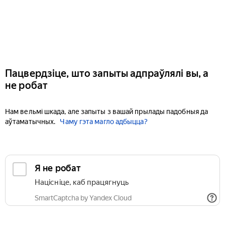
Пацвердзіце, што запыты адпраўлялі вы, а
не робат
Нам вельмі шкада, але запыты з вашай прылады падобныя да
аўтаматычных.
Чаму гэта магло адбыцца?
Я не робат
Націсніце, каб працягнуць
SmartCaptcha by Yandex Cloud