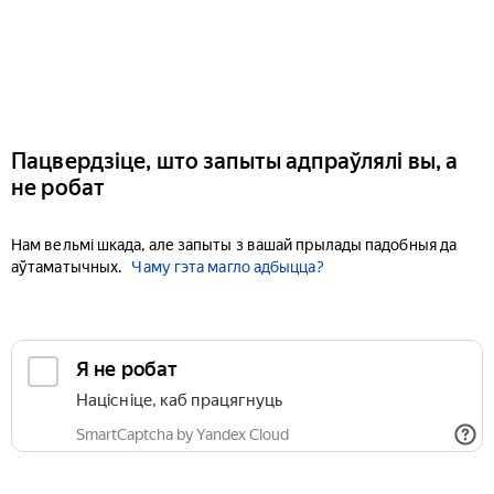
Пацвердзіце, што запыты адпраўлялі вы, а
не робат
Нам вельмі шкада, але запыты з вашай прылады падобныя да
аўтаматычных.
Чаму гэта магло адбыцца?
Я не робат
Націсніце, каб працягнуць
SmartCaptcha by Yandex Cloud