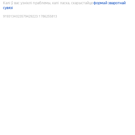
Калі ў вас узніклі праблемы, калі ласка, скарыстайце
формай зваротнай
сувязі
9193134023579429223
:
1786255813