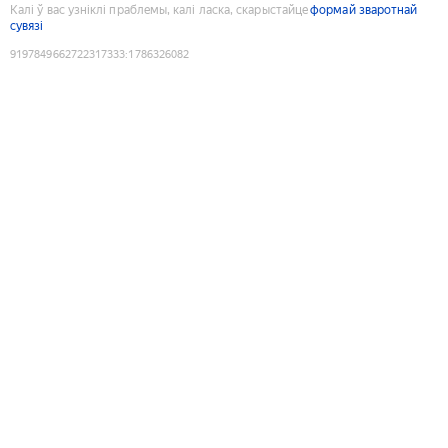
Калі ў вас узніклі праблемы, калі ласка, скарыстайце
формай зваротнай
сувязі
9197849662722317333
:
1786326082