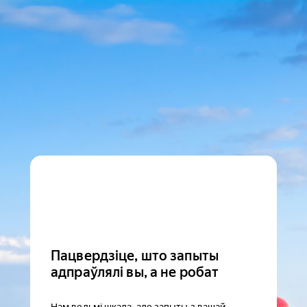
Пацвердзіце, што запыты
адпраўлялі вы, а не робат