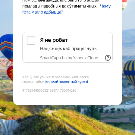
Нам вельмі шкада, але запыты з вашай
прылады падобныя да аўтаматычных.
Чаму
гэта магло адбыцца?
Я не робат
Націсніце, каб працягнуць
SmartCaptcha by Yandex Cloud
Калі ў вас узніклі праблемы, калі ласка,
скарыстайце
формай зваротнай сувязі
9176254553805218297
:
1786004290