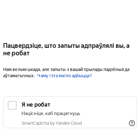
Пацвердзіце, што запыты адпраўлялі вы, а
не робат
Нам вельмі шкада, але запыты з вашай прылады падобныя да
аўтаматычных.
Чаму гэта магло адбыцца?
Я не робат
Націсніце, каб працягнуць
SmartCaptcha by Yandex Cloud