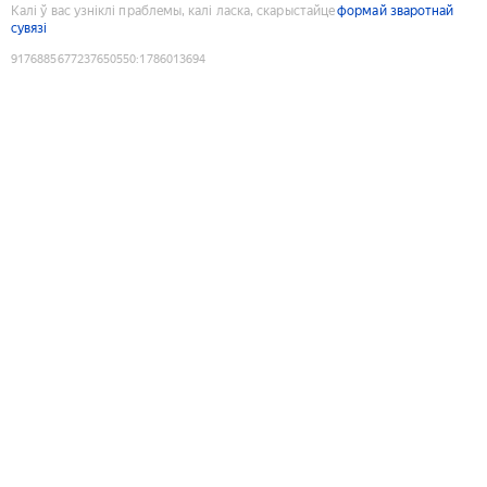
Калі ў вас узніклі праблемы, калі ласка, скарыстайце
формай зваротнай
сувязі
9176885677237650550
:
1786013694