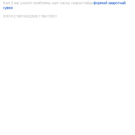
Калі ў вас узніклі праблемы, калі ласка, скарыстайце
формай зваротнай
сувязі
9187412188155822828
:
1786170551