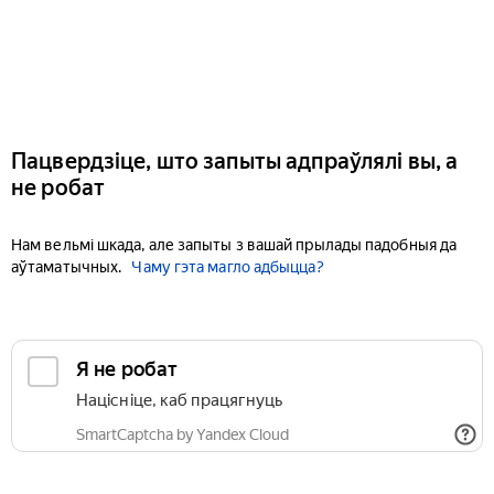
Пацвердзіце, што запыты адпраўлялі вы, а
не робат
Нам вельмі шкада, але запыты з вашай прылады падобныя да
аўтаматычных.
Чаму гэта магло адбыцца?
Я не робат
Націсніце, каб працягнуць
SmartCaptcha by Yandex Cloud