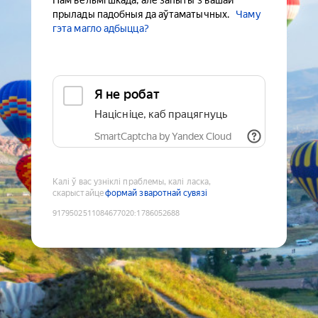
Нам вельмі шкада, але запыты з вашай
прылады падобныя да аўтаматычных.
Чаму
гэта магло адбыцца?
Я не робат
Націсніце, каб працягнуць
SmartCaptcha by Yandex Cloud
Калі ў вас узніклі праблемы, калі ласка,
скарыстайце
формай зваротнай сувязі
9179502511084677020
:
1786052688