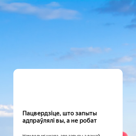
Пацвердзіце, што запыты
адпраўлялі вы, а не робат