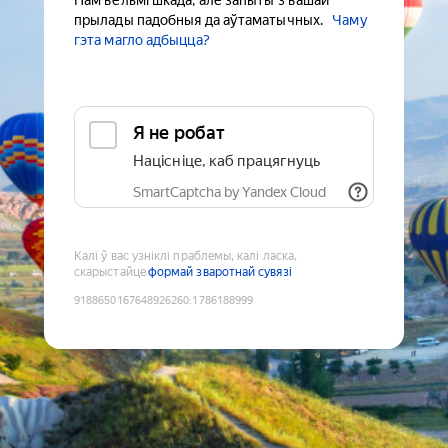
Нам вельмі шкада, але запыты з вашай
прылады падобныя да аўтаматычных.
Чаму
гэта магло адбыцца?
Я не робат
Націсніце, каб працягнуць
SmartCaptcha by Yandex Cloud
Калі ў вас узніклі праблемы, калі ласка,
скарыстайце
формай зваротнай сувязі
9188650167648926260
:
1786188999