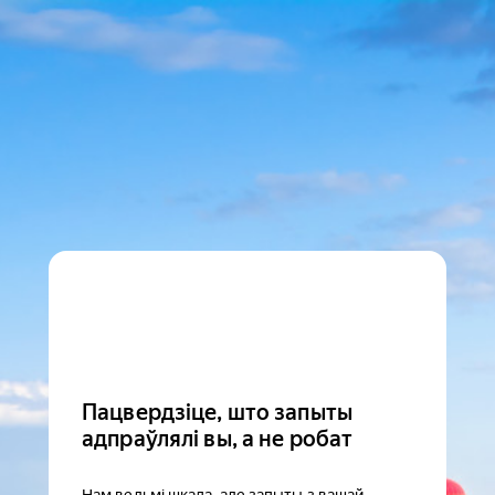
Пацвердзіце, што запыты
адпраўлялі вы, а не робат