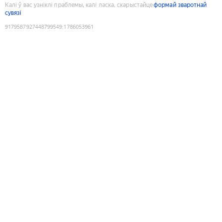
Калі ў вас узніклі праблемы, калі ласка, скарыстайце
формай зваротнай
сувязі
9179587927448799549
:
1786053961