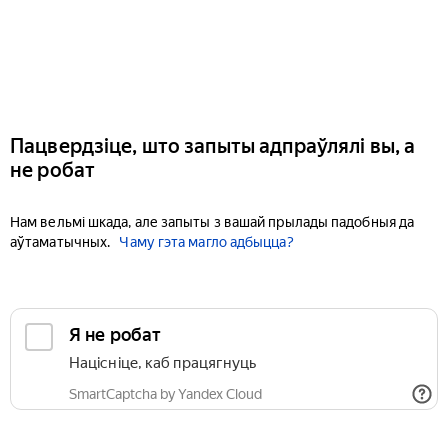
Пацвердзіце, што запыты адпраўлялі вы, а
не робат
Нам вельмі шкада, але запыты з вашай прылады падобныя да
аўтаматычных.
Чаму гэта магло адбыцца?
Я не робат
Націсніце, каб працягнуць
SmartCaptcha by Yandex Cloud