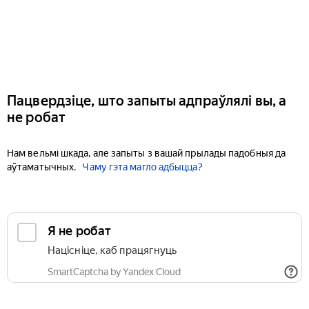
Пацвердзіце, што запыты адпраўлялі вы, а
не робат
Нам вельмі шкада, але запыты з вашай прылады падобныя да
аўтаматычных.
Чаму гэта магло адбыцца?
Я не робат
Націсніце, каб працягнуць
SmartCaptcha by Yandex Cloud