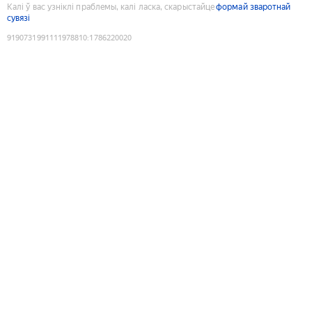
Калі ў вас узніклі праблемы, калі ласка, скарыстайце
формай зваротнай
сувязі
9190731991111978810
:
1786220020