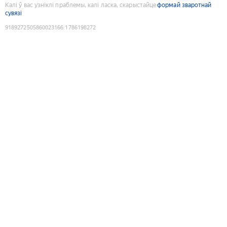
Калі ў вас узніклі праблемы, калі ласка, скарыстайце
формай зваротнай
сувязі
9189272505860023166
:
1786198272