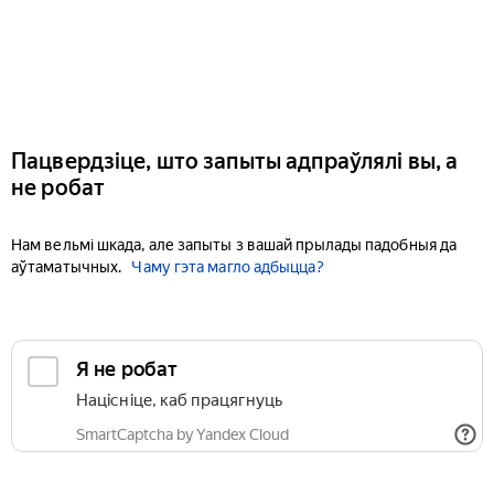
Пацвердзіце, што запыты адпраўлялі вы, а
не робат
Нам вельмі шкада, але запыты з вашай прылады падобныя да
аўтаматычных.
Чаму гэта магло адбыцца?
Я не робат
Націсніце, каб працягнуць
SmartCaptcha by Yandex Cloud