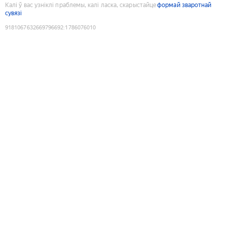
Калі ў вас узніклі праблемы, калі ласка, скарыстайце
формай зваротнай
сувязі
9181067632669796692
:
1786076010