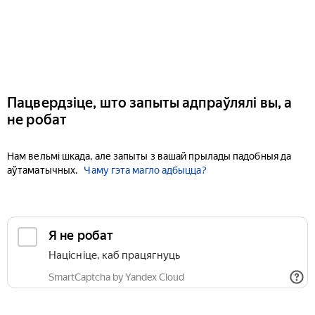
Пацвердзіце, што запыты адпраўлялі вы, а
не робат
Нам вельмі шкада, але запыты з вашай прылады падобныя да
аўтаматычных.
Чаму гэта магло адбыцца?
Я не робат
Націсніце, каб працягнуць
SmartCaptcha by Yandex Cloud