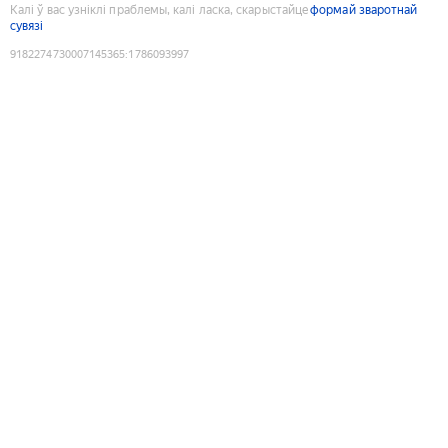
Калі ў вас узніклі праблемы, калі ласка, скарыстайце
формай зваротнай
сувязі
9182274730007145365
:
1786093997