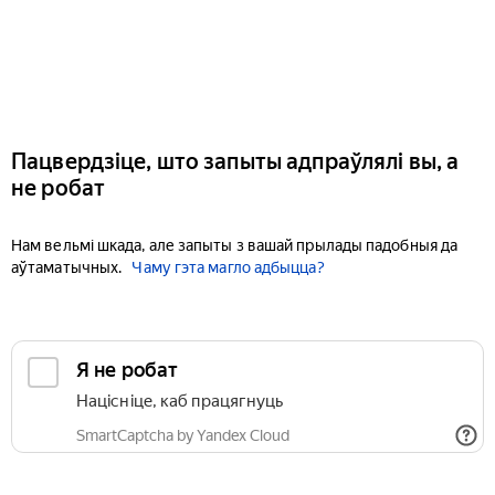
Пацвердзіце, што запыты адпраўлялі вы, а
не робат
Нам вельмі шкада, але запыты з вашай прылады падобныя да
аўтаматычных.
Чаму гэта магло адбыцца?
Я не робат
Націсніце, каб працягнуць
SmartCaptcha by Yandex Cloud