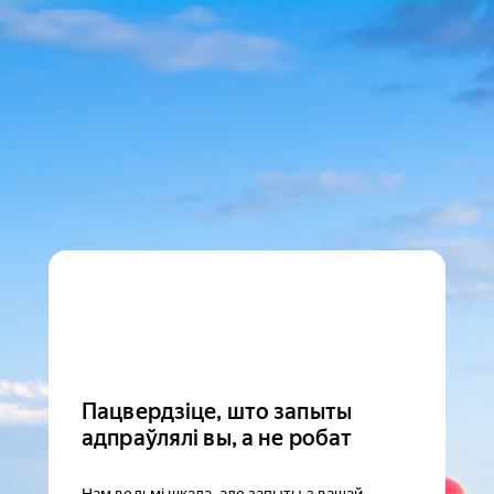
Пацвердзіце, што запыты
адпраўлялі вы, а не робат