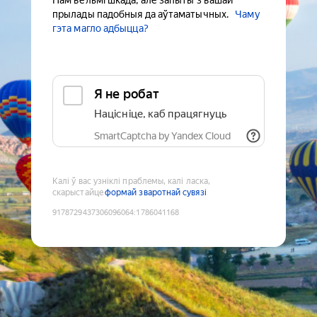
Нам вельмі шкада, але запыты з вашай
прылады падобныя да аўтаматычных.
Чаму
гэта магло адбыцца?
Я не робат
Націсніце, каб працягнуць
SmartCaptcha by Yandex Cloud
Калі ў вас узніклі праблемы, калі ласка,
скарыстайце
формай зваротнай сувязі
9178729437306096064
:
1786041168