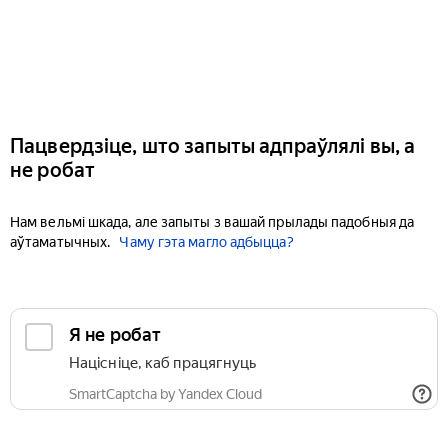
Пацвердзіце, што запыты адпраўлялі вы, а
не робат
Нам вельмі шкада, але запыты з вашай прылады падобныя да
аўтаматычных.
Чаму гэта магло адбыцца?
Я не робат
Націсніце, каб працягнуць
SmartCaptcha by Yandex Cloud