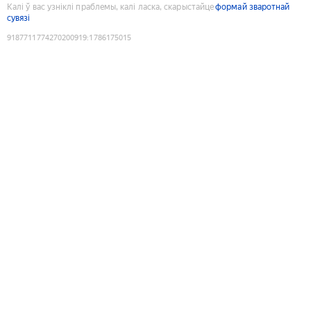
Калі ў вас узніклі праблемы, калі ласка, скарыстайце
формай зваротнай
сувязі
9187711774270200919
:
1786175015