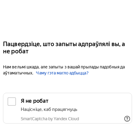
Пацвердзіце, што запыты адпраўлялі вы, а
не робат
Нам вельмі шкада, але запыты з вашай прылады падобныя да
аўтаматычных.
Чаму гэта магло адбыцца?
Я не робат
Націсніце, каб працягнуць
SmartCaptcha by Yandex Cloud