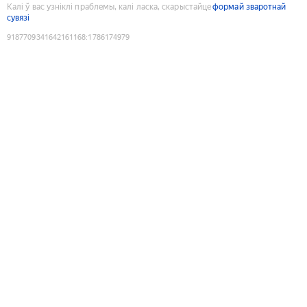
Калі ў вас узніклі праблемы, калі ласка, скарыстайце
формай зваротнай
сувязі
9187709341642161168
:
1786174979