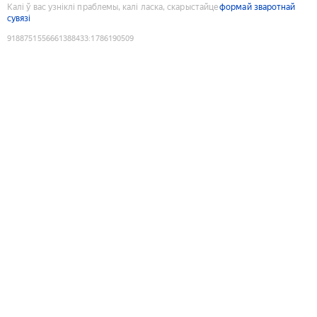
Калі ў вас узніклі праблемы, калі ласка, скарыстайце
формай зваротнай
сувязі
9188751556661388433
:
1786190509