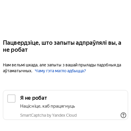
Пацвердзіце, што запыты адпраўлялі вы, а
не робат
Нам вельмі шкада, але запыты з вашай прылады падобныя да
аўтаматычных.
Чаму гэта магло адбыцца?
Я не робат
Націсніце, каб працягнуць
SmartCaptcha by Yandex Cloud