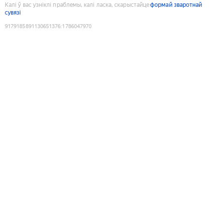
Калі ў вас узніклі праблемы, калі ласка, скарыстайце
формай зваротнай
сувязі
9179185891130651376
:
1786047970