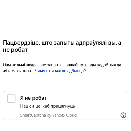
Пацвердзіце, што запыты адпраўлялі вы, а
не робат
Нам вельмі шкада, але запыты з вашай прылады падобныя да
аўтаматычных.
Чаму гэта магло адбыцца?
Я не робат
Націсніце, каб працягнуць
SmartCaptcha by Yandex Cloud