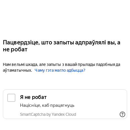
Пацвердзіце, што запыты адпраўлялі вы, а
не робат
Нам вельмі шкада, але запыты з вашай прылады падобныя да
аўтаматычных.
Чаму гэта магло адбыцца?
Я не робат
Націсніце, каб працягнуць
SmartCaptcha by Yandex Cloud