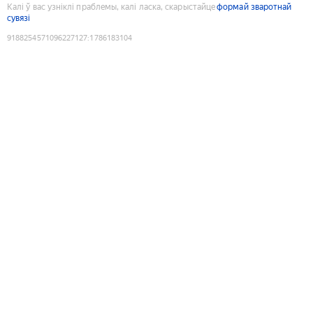
Калі ў вас узніклі праблемы, калі ласка, скарыстайце
формай зваротнай
сувязі
9188254571096227127
:
1786183104