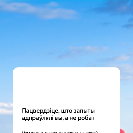
Пацвердзіце, што запыты
адпраўлялі вы, а не робат