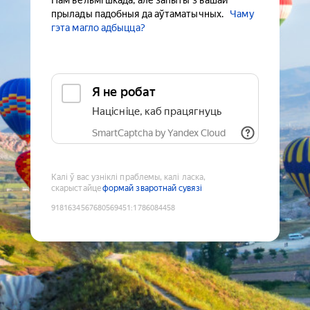
Нам вельмі шкада, але запыты з вашай
прылады падобныя да аўтаматычных.
Чаму
гэта магло адбыцца?
Я не робат
Націсніце, каб працягнуць
SmartCaptcha by Yandex Cloud
Калі ў вас узніклі праблемы, калі ласка,
скарыстайце
формай зваротнай сувязі
9181634567680569451
:
1786084458